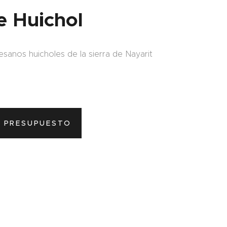
e Huichol
sanos huicholes de la sierra de Nayarit
L PRESUPUESTO