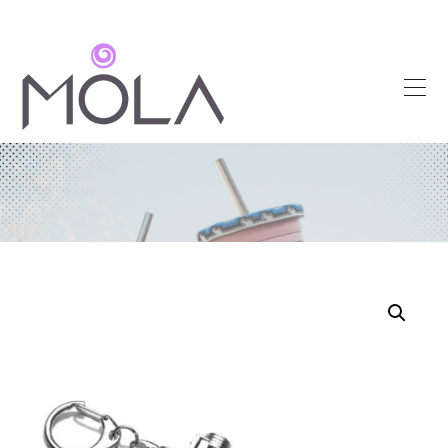
INICIO
ARTÍCULOS
PROMOCIONALES
JOYERÍA Y
BISUTERÍA
ARTESANÍAS
SOBRE DISEÑO
BLOG
CONTACTO