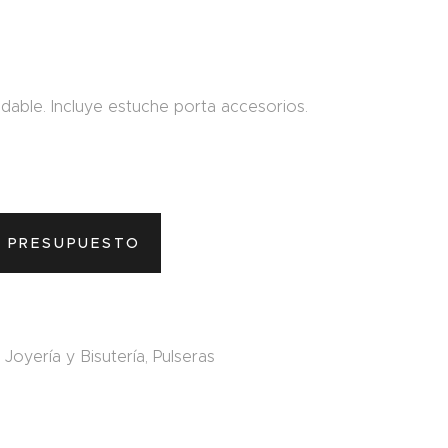
xidable. Incluye estuche porta accesorios.
L PRESUPUESTO
,
Joyería y Bisutería
,
Pulseras