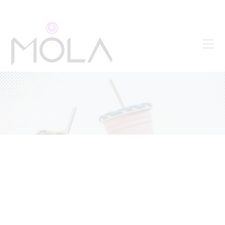
INICIO
ARTÍCULOS
PROMOCIONALES
JOYERÍA Y
BISUTERÍA
ARTESANÍAS
SOBRE DISEÑO
BLOG
CONTACTO