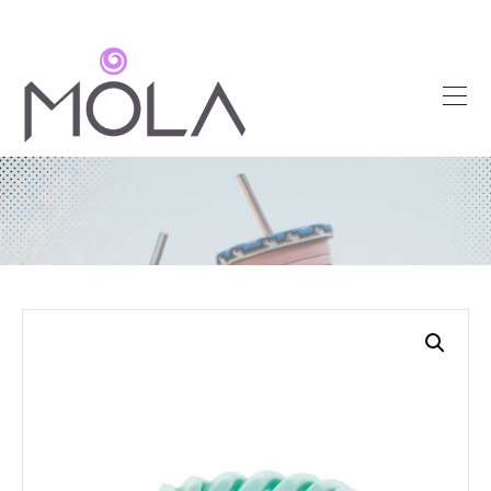
INICIO
ARTÍCULOS
PROMOCIONALES
JOYERÍA Y
BISUTERÍA
ARTESANÍAS
SOBRE DISEÑO
BLOG
CONTACTO